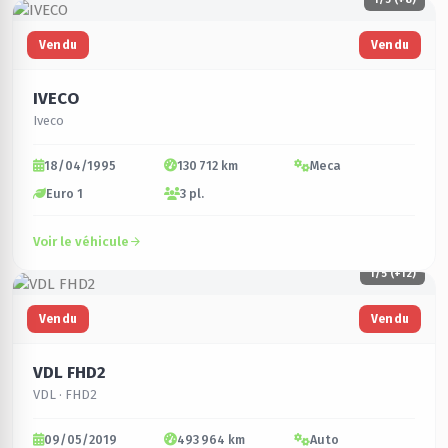
Vendu
Vendu
IVECO
Iveco
18/04/1995
130 712 km
Meca
Euro 1
3 pl.
Voir le véhicule
1
/5 (+12)
Vendu
Vendu
VDL FHD2
VDL · FHD2
09/05/2019
493 964 km
Auto