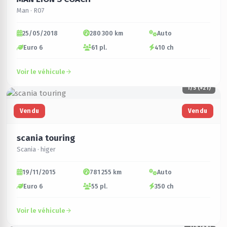
Man · R07
25/05/2018
280 300 km
Auto
Euro 6
61 pl.
410 ch
Voir le véhicule
1
/5 (+21)
Vendu
Vendu
scania touring
Scania · higer
19/11/2015
781 255 km
Auto
Euro 6
55 pl.
350 ch
Voir le véhicule
1
/5 (+8)