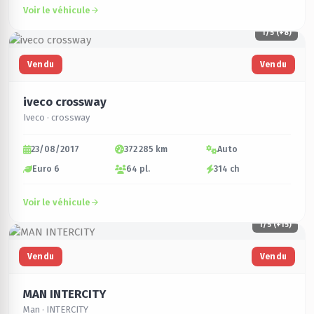
Voir le véhicule
1
/5 (+8)
Vendu
Vendu
iveco crossway
Iveco · crossway
23/08/2017
372 285 km
Auto
Euro 6
64 pl.
314 ch
Voir le véhicule
1
/5 (+15)
Vendu
Vendu
MAN INTERCITY
Man · INTERCITY