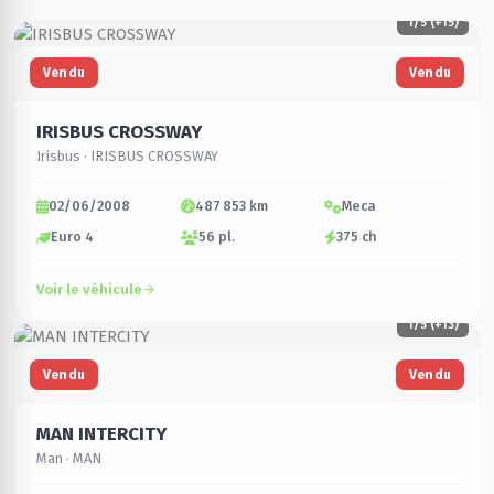
1
/5 (+15)
Vendu
Vendu
IRISBUS CROSSWAY
Irisbus · IRISBUS CROSSWAY
02/06/2008
487 853 km
Meca
Euro 4
56 pl.
375 ch
Voir le véhicule
1
/5 (+13)
Vendu
Vendu
MAN INTERCITY
Man · MAN