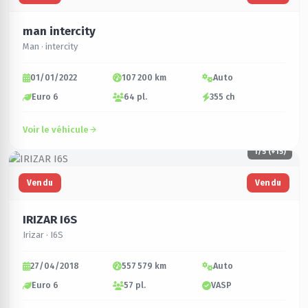
man intercity
Man · intercity
01/01/2022
107 200 km
Auto
Euro 6
64 pl.
355 ch
Voir le véhicule
1
/5 (+15)
Vendu
Vendu
IRIZAR I6S
Irizar · I6S
27/04/2018
557 579 km
Auto
Euro 6
57 pl.
VASP