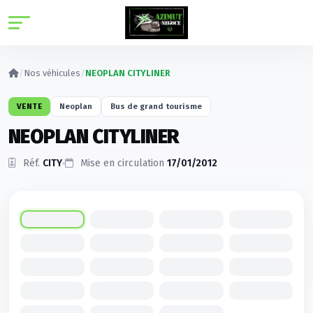
Panneau de gestion des cookies
/
Nos véhicules
/
NEOPLAN CITYLINER
VENTE
Neoplan
Bus de grand tourisme
NEOPLAN CITYLINER
Réf.
CITY
Mise en circulation
17/01/2012
Cliquez pour agrandir
1
/19