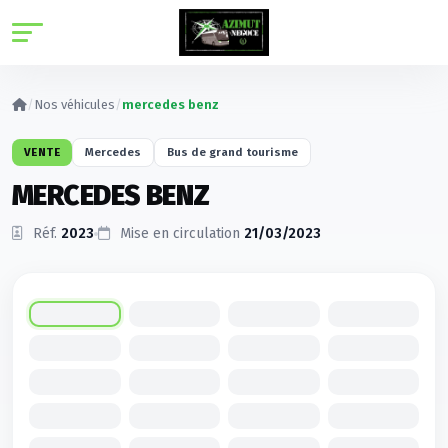
Panneau de gestion des cookies
/
Nos véhicules
/
mercedes benz
VENTE
Mercedes
Bus de grand tourisme
MERCEDES BENZ
Réf.
2023
Mise en circulation
21/03/2023
Cliquez pour agrandir
1
/20