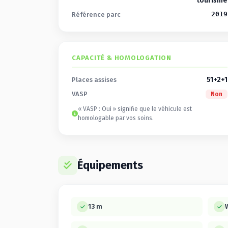
tourisme
2019
Référence parc
CAPACITÉ & HOMOLOGATION
51+2+1
Places assises
VASP
Non
« VASP : Oui » signifie que le véhicule est
homologable par vos soins.
Équipements
13 m