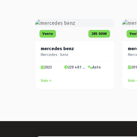
Vente
285 000€
Ven
mercedes benz
mer
Mercedes · benz
Merc
2023
229 481 km
Auto
20
Voir
Voir