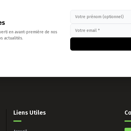
es
verti en avant-première de nos
s actualités.
Liens Utiles
Co