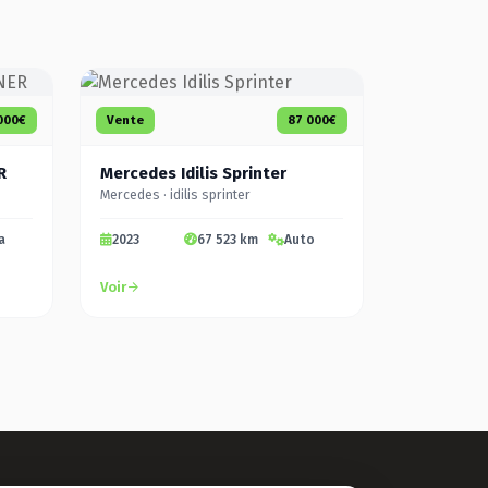
000€
Vente
87 000€
R
Mercedes Idilis Sprinter
Mercedes · idilis sprinter
a
2023
67 523 km
Auto
Voir