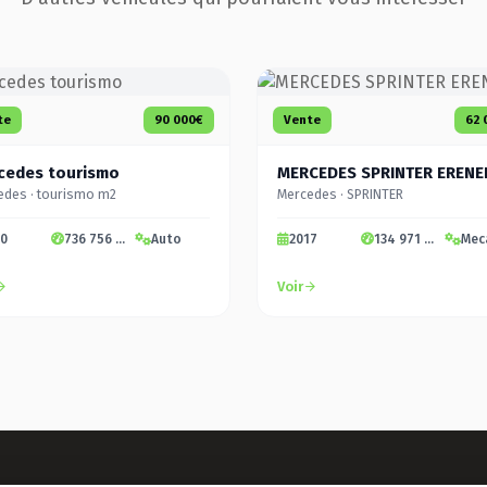
te
90 000€
Vente
62 
cedes tourismo
MERCEDES SPRINTER ERENE
edes · tourismo m2
Mercedes · SPRINTER
10
736 756 km
Auto
2017
134 971 km
Mec
Voir