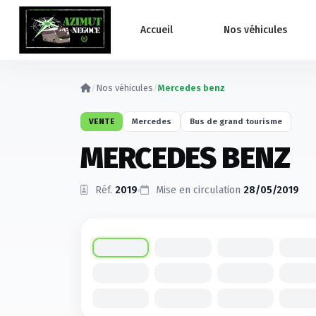
Panneau de gestion des cookies
Accueil
Nos véhicules
/
Nos véhicules
/
Mercedes benz
VENTE
Mercedes
Bus de grand tourisme
MERCEDES BENZ
Réf.
2019
Mise en circulation
28/05/2019
Cliquez pour agrandir