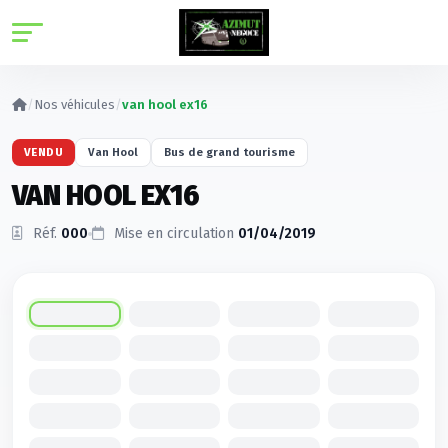
Panneau de gestion des cookies
/
Nos véhicules
/
van hool ex16
VENDU
Van Hool
Bus de grand tourisme
VAN HOOL EX16
Réf.
000
Mise en circulation
01/04/2019
Cliquez pour agrandir
1
/20