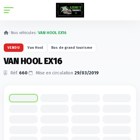
Panneau de gestion des cookies
/
Nos véhicules
/
VAN HOOL EX16
VENDU
Van Hool
Bus de grand tourisme
VAN HOOL EX16
Réf.
660
Mise en circulation
29/03/2019
Cliquez pour agrandir
1
/21